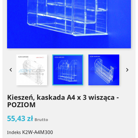


Kieszeń, kaskada A4 x 3 wisząca -
POZIOM
55,43 zł
Brutto
K2W-A4M300
Indeks