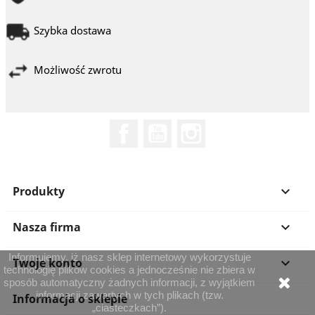
Szybka dostawa
Możliwość zwrotu
Facebook
YouTube
Instagram
Produkty

Nasza firma

Informujemy, iż nasz sklep internetowy wykorzystuje
Twoje konto

technologię plików cookies a jednocześnie nie zbiera w
sposób automatyczny żadnych informacji, z wyjątkiem
informacji zawartych w tych plikach (tzw.
Informacja o sklepie
„ciasteczkach”).