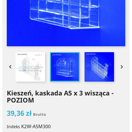


Kieszeń, kaskada A5 x 3 wisząca -
POZIOM
39,36 zł
Brutto
K2W-A5M300
Indeks