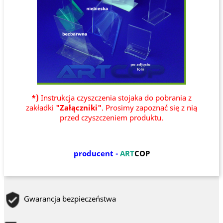
*)
Instrukcja czyszczenia stojaka do pobrania z
zakładki
"Załączniki"
. Prosimy zapoznać się z nią
przed czyszczeniem produktu.
producent -
ART
COP
Gwarancja bezpieczeństwa