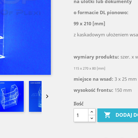
na ulotki lub dokumenty
o formacie DL pionowo:
99 x 210 [mm]
z kaskadowym ułożeniem wsa
wymiary produktu:
szer. x w
115 x 270 x 80 [mm]
miejsce na wsad:
3 x 25 mm
wysokość frontu:
150 mm

Ilość

DODAJ D