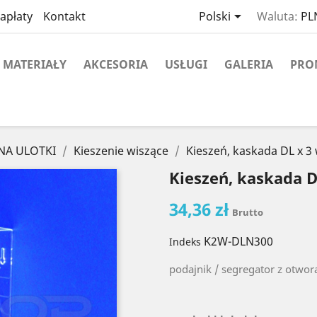

apłaty
Kontakt
Polski
Waluta:
PLN
MATERIAŁY
AKCESORIA
USŁUGI
GALERIA
PRO
 NA ULOTKI
Kieszenie wiszące
Kieszeń, kaskada DL x 3
Kieszeń, kaskada D
34,36 zł
Brutto
K2W-DLN300
Indeks
podajnik / segregator z otwo