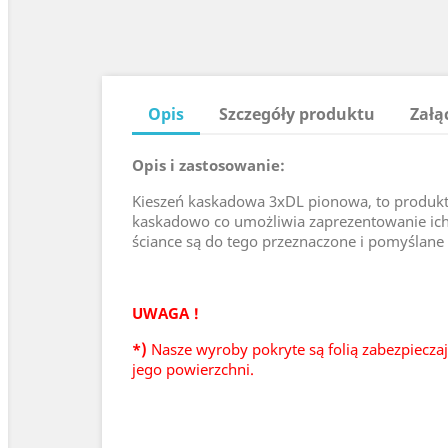
Opis
Szczegóły produktu
Załą
Opis i zastosowanie:
Kieszeń kaskadowa 3xDL pionowa, to produkt 
kaskadowo co umożliwia zaprezentowanie ich w
ściance są do tego przeznaczone i pomyślane 
UWAGA !
*)
Nasze wyroby pokryte są folią zabezpieczaj
jego powierzchni.