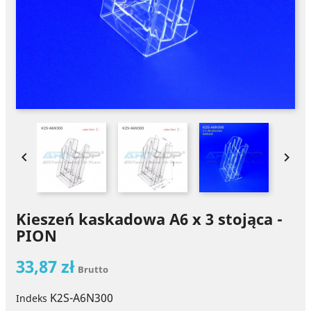


Kieszeń kaskadowa A6 x 3 stojąca -
PION
33,87 zł
Brutto
K2S-A6N300
Indeks