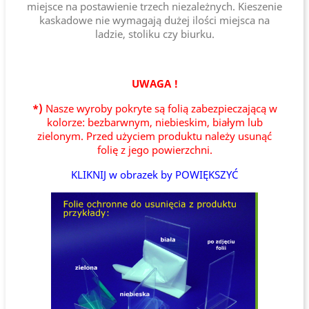
miejsce na postawienie trzech niezależnych. Kieszenie
kaskadowe nie wymagają dużej ilości miejsca na
ladzie, stoliku czy biurku.
UWAGA !
*)
Nasze wyroby pokryte są folią zabezpieczającą w
kolorze: bezbarwnym, niebieskim, białym lub
zielonym. Przed użyciem produktu należy usunąć
folię z jego powierzchni.
KLIKNIJ w obrazek by POWIĘKSZYĆ