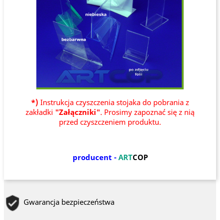
*)
Instrukcja czyszczenia stojaka do pobrania z
zakładki
"Załączniki"
. Prosimy zapoznać się z nią
przed czyszczeniem produktu.
producent -
ART
COP
Gwarancja bezpieczeństwa