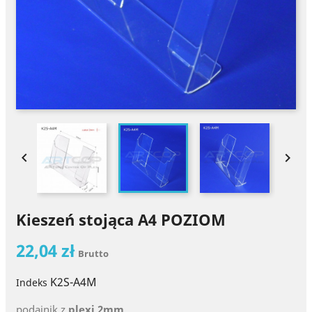


Kieszeń stojąca A4 POZIOM
22,04 zł
Brutto
K2S-A4M
Indeks
podajnik z
plexi 2mm