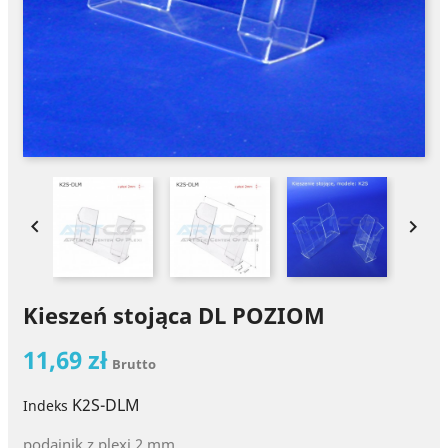


Kieszeń stojąca DL POZIOM
11,69 zł
Brutto
K2S-DLM
Indeks
podajnik z plexi 2 mm