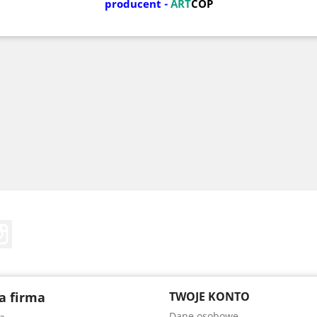
producent -
ART
COP
Tube
Instagram
a firma
TWOJE KONTO
Dane osobowe