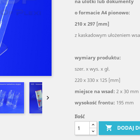
na ulotki lub dokumenty
o formacie A4 pionowo:
210 x 297 [mm]
z kaskadowym ułożeniem ws
wymiary produktu:
szer. x wys. x gł.
220 x 330 x 125 [mm]
miejsce na wsad:
2 x 30 mm

wysokość frontu:
195 mm
Ilość

DODAJ D