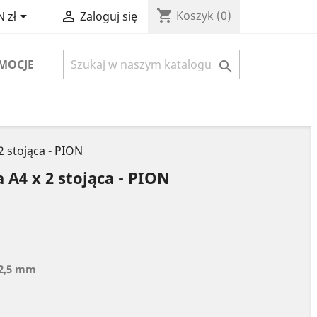
shopping_cart


Koszyk
(0)
 zł
Zaloguj się
MOCJE

 stojąca - PION
A4 x 2 stojąca - PION
 2,5 mm