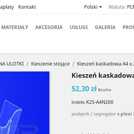

apłaty
Kontakt
Polski
Waluta:
PLN
MATERIAŁY
AKCESORIA
USŁUGI
GALERIA
PRO
 NA ULOTKI
Kieszenie stojące
Kieszeń kaskadowa A4 x 2
Kieszeń kaskadowa 
52,30 zł
Brutto
K2S-A4N200
Indeks
podajnik / segregator
z plexi