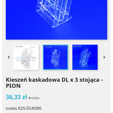


Kieszeń kaskadowa DL x 3 stojąca -
PION
36,33 zł
Brutto
K2S-DLN300
Indeks