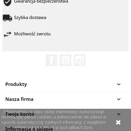
Gwarancja bezpieczeństwa
Szybka dostawa
Możliwość zwrotu
Facebook
YouTube
Instagram
Produkty

Nasza firma

Informujemy, iż nasz sklep internetowy wykorzystuje
Twoje konto

technologię plików cookies a jednocześnie nie zbiera w
sposób automatyczny żadnych informacji, z wyjątkiem
informacji zawartych w tych plikach (tzw.
Informacja o sklepie