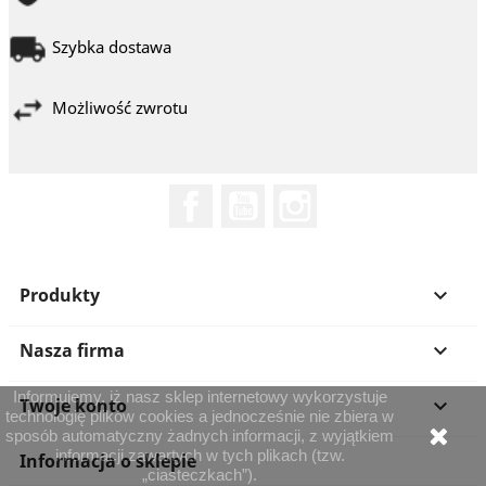
Szybka dostawa
Możliwość zwrotu
Facebook
YouTube
Instagram
Produkty

Nasza firma

Informujemy, iż nasz sklep internetowy wykorzystuje
Twoje konto

technologię plików cookies a jednocześnie nie zbiera w
sposób automatyczny żadnych informacji, z wyjątkiem
informacji zawartych w tych plikach (tzw.
Informacja o sklepie
„ciasteczkach”).