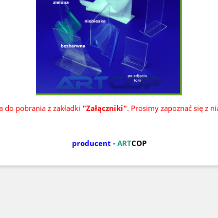
ka do pobrania z zakładki
"Załączniki"
. Prosimy zapoznać się z n
producent -
ART
COP