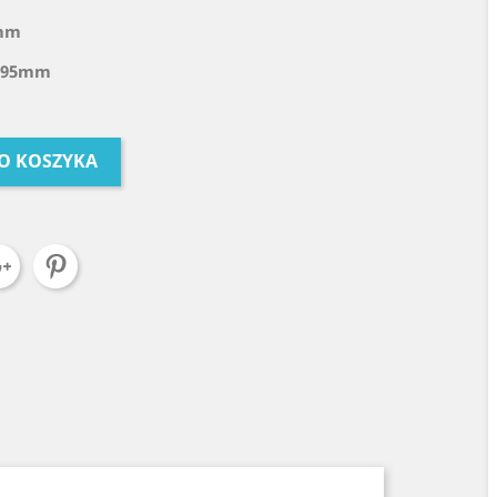
mm
395mm
O KOSZYKA