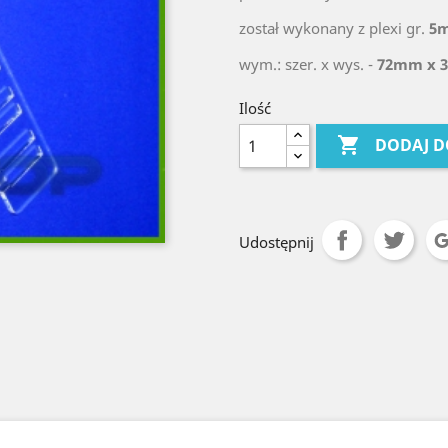
został wykonany z plexi gr.
5
wym.: szer. x wys. -
72mm x 
Ilość

DODAJ D
Udostępnij