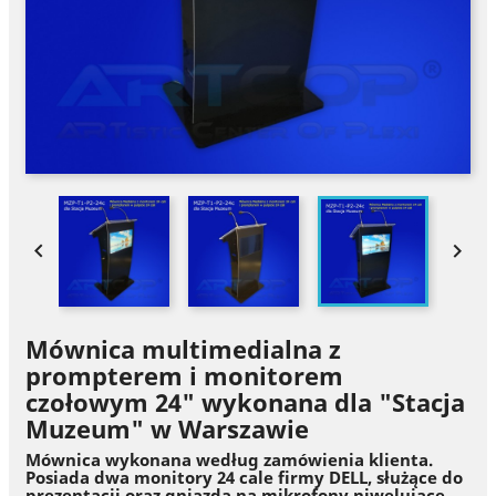


Mównica multimedialna z
prompterem i monitorem
czołowym 24" wykonana dla "Stacja
Muzeum" w Warszawie
Mównica wykonana według zamówienia klienta.
Posiada dwa monitory 24 cale firmy DELL, służące do
prezentacji oraz gniazda na mikrofony niwelujące