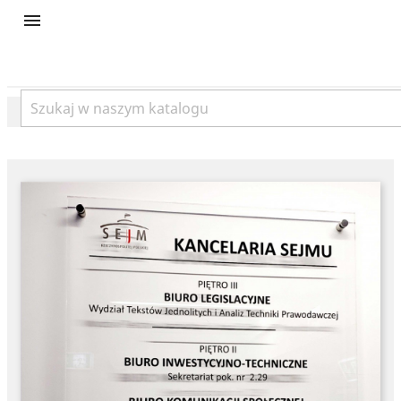
product
