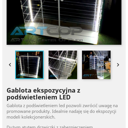


Gablota ekspozycyjna z
podświetleniem LED
Gablota z podświetleniem led pozwoli zwrócić uwagę na
promowane produkty. Idealnie nadaję się do ekspozycji
modeli kolekcjonerskich.
Dużym atutem drzwiczki z zabezpieczeniem