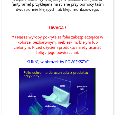
(antyramę) przyklejaną na ścianę przy pomocy taśm
dwustronnie klejących lub kleju montażowego.
UWAGA !
*)
Nasze wyroby pokryte są folią zabezpieczającą w
kolorze: bezbarwnym, niebieskim, białym lub
zielonym. Przed użyciem produktu należy usunąć
folię z jego powierzchni.
KLIKNIJ w obrazek by POWIĘKSZYĆ