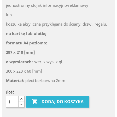
jednostronny stojak informacyjno-reklamowy
lub
koszulka akryliczna przyklejana do ściany, drzwi, regału.
na kartkę lub ulotkę
formatu A4 poziomo:
297 x 210 [mm]
o wymiarach:
szer. x wys. x gł.
300 x 220 x 60 [mm]
Materiał:
plexi bezbarwna 2mm
Ilość

DODAJ DO KOSZYKA