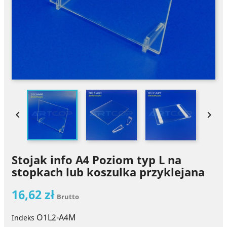


Stojak info A4 Poziom typ L na
stopkach lub koszulka przyklejana
16,62 zł
Brutto
O1L2-A4M
Indeks