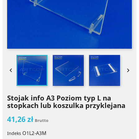


Stojak info A3 Poziom typ L na
stopkach lub koszulka przyklejana
41,26 zł
Brutto
O1L2-A3M
Indeks