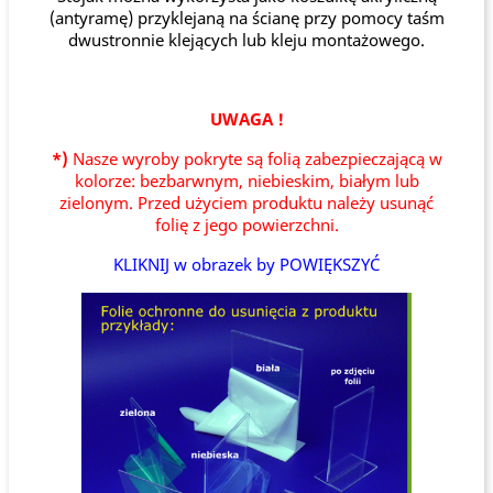
(antyramę) przyklejaną na ścianę przy pomocy taśm
dwustronnie klejących lub kleju montażowego.
UWAGA !
*)
Nasze wyroby pokryte są folią zabezpieczającą w
kolorze: bezbarwnym, niebieskim, białym lub
zielonym. Przed użyciem produktu należy usunąć
folię z jego powierzchni.
KLIKNIJ w obrazek by POWIĘKSZYĆ