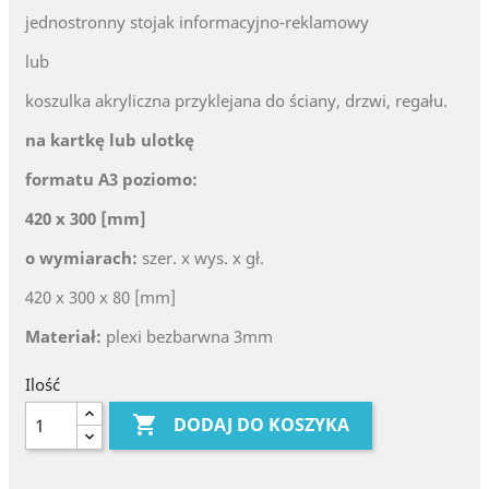
jednostronny stojak informacyjno-reklamowy
lub
koszulka akryliczna przyklejana do ściany, drzwi, regału.
na kartkę lub ulotkę
formatu A3 poziomo:
420 x 300 [mm]
o wymiarach:
szer. x wys. x gł.
420 x 300 x 80 [mm]
Materiał:
plexi bezbarwna 3mm
Ilość

DODAJ DO KOSZYKA