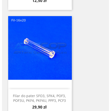
Cena
12,50 zł
Filar do pater SFO3, SFK4, POF3,
POF3U, PKF4, PKF4U, PPF3, PCF3
Cena
29,90 zł