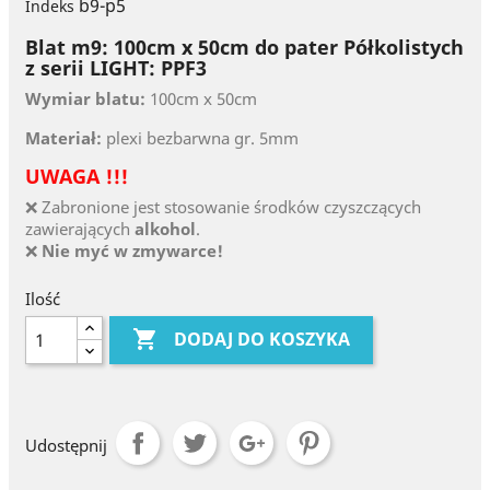
b9-p5
Indeks
Blat m9: 100cm x 50cm do pater Półkolistych
z serii LIGHT: PPF3
Wymiar blatu:
100cm x 50cm
Materiał:
plexi bezbarwna gr. 5mm
UWAGA !!!
❌ Zabronione jest stosowanie środków czyszczących
zawierających
alkohol
.
❌
Nie myć w zmywarce!
Ilość

DODAJ DO KOSZYKA
Udostępnij