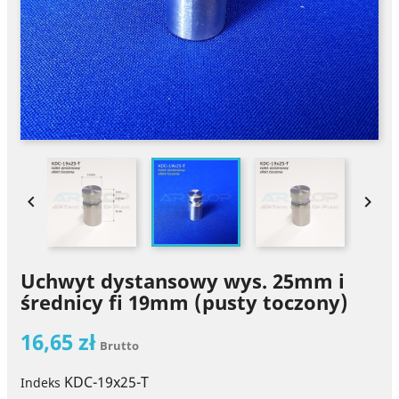


Uchwyt dystansowy wys. 25mm i
średnicy fi 19mm (pusty toczony)
16,65 zł
Brutto
KDC-19x25-T
Indeks