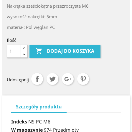
Nakrętka sześciokątna przezroczysta M6
wysokość nakrętki: 5mm
materiał: Poliwęglan PC
Ilość

DODAJ DO KOSZYKA
Udostępnij
Szczegóły produktu
Indeks
NS-PC-M6
W magazynie
974 Przedmioty