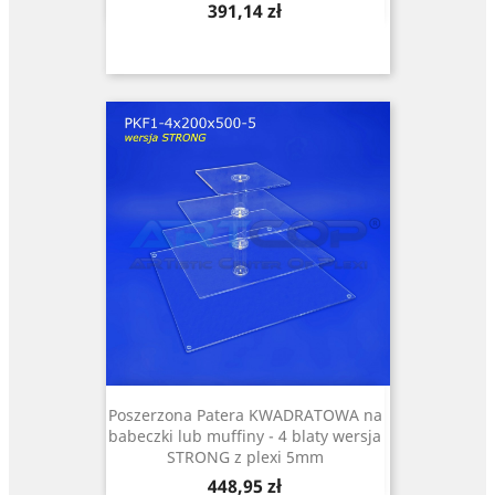
Cena
391,14 zł
Poszerzona Patera KWADRATOWA na
babeczki lub muffiny - 4 blaty wersja
STRONG z plexi 5mm
Cena
448,95 zł