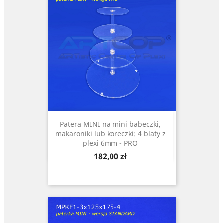
Patera MINI na mini babeczki,
makaroniki lub koreczki: 4 blaty z
plexi 6mm - PRO
Cena
182,00 zł