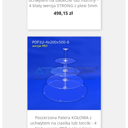
uchwytem na babeczki lub muffiny -
4 blaty wersja STRONG z plexi 5mm
Cena
498,15 zł
Poszerzona Patera KOŁOWA z
uchwytem na ciastka lub torciki - 4