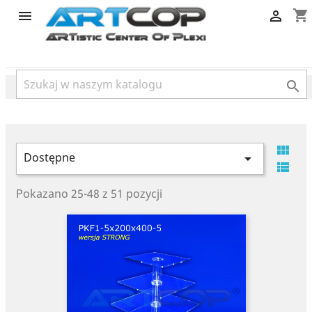
category
shopping_cart




Dostępne


Pokazano 25-48 z 51 pozycji