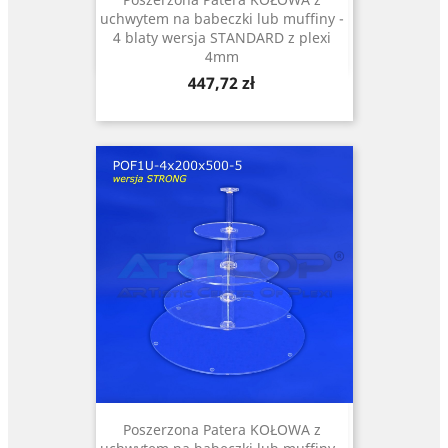
uchwytem na babeczki lub muffiny -
4 blaty wersja STANDARD z plexi
4mm
Cena
447,72 zł
Poszerzona Patera KOŁOWA z