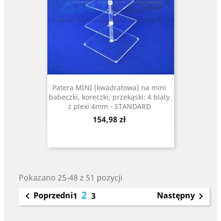
Patera MINI (kwadratowa) na mini
babeczki, koreczki, przekąski: 4 blaty
z plexi 4mm - STANDARD
Cena
154,98 zł
Pokazano 25-48 z 51 pozycji
2
Poprzedni
Następny

1
3
