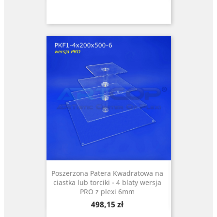
Poszerzona Patera Kwadratowa na
ciastka lub torciki - 4 blaty wersja
PRO z plexi 6mm
Cena
498,15 zł