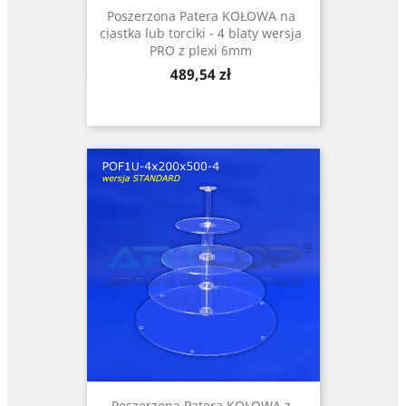
Poszerzona Patera KOŁOWA na
ciastka lub torciki - 4 blaty wersja
PRO z plexi 6mm
Cena
489,54 zł
Poszerzona Patera KOŁOWA z