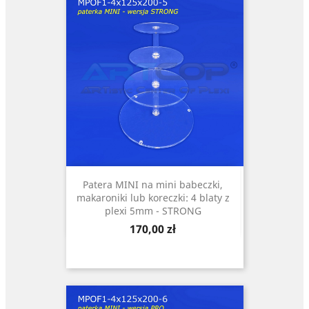
Patera MINI na mini babeczki,
makaroniki lub koreczki: 4 blaty z
plexi 5mm - STRONG
Cena
170,00 zł