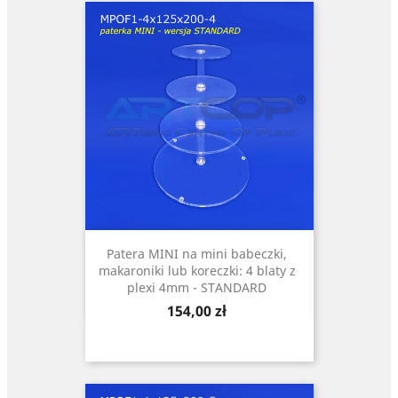
Patera MINI na mini babeczki,
makaroniki lub koreczki: 4 blaty z
plexi 4mm - STANDARD
Cena
154,00 zł