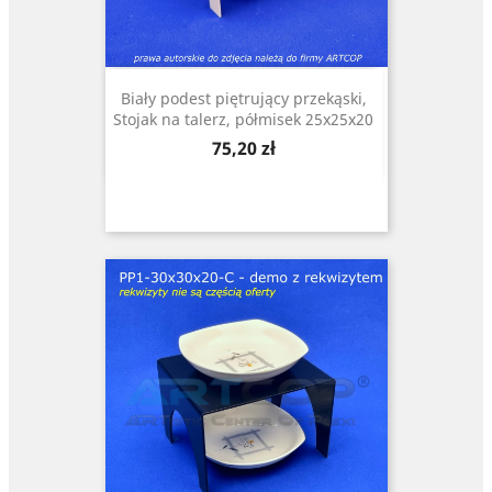
Biały podest piętrujący przekąski,
Stojak na talerz, półmisek 25x25x20
Cena
75,20 zł