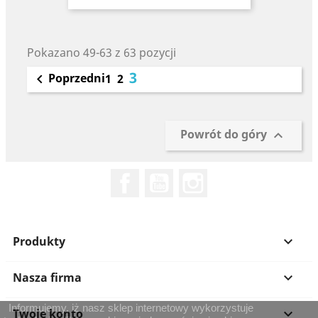
Pokazano 49-63 z 63 pozycji
3
Poprzedni

1
2
Powrót do góry

Facebook
YouTube
Instagram
Produkty

Nasza firma

Informujemy, iż nasz sklep internetowy wykorzystuje
Twoje konto
