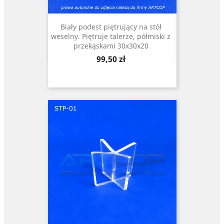
Biały podest piętrujący na stół
weselny. Piętruje talerze, półmiski z
przekąskami 30x30x20
Cena
99,50 zł