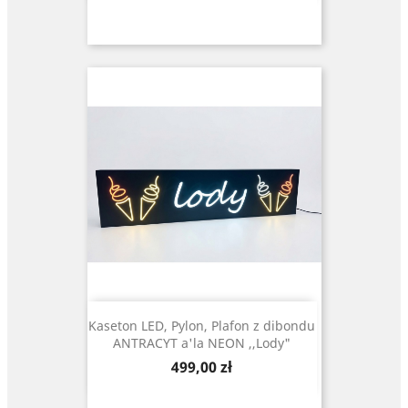
Kaseton LED, Pylon, Plafon z dibondu
ANTRACYT a'la NEON ,,Lody"
Cena
499,00 zł