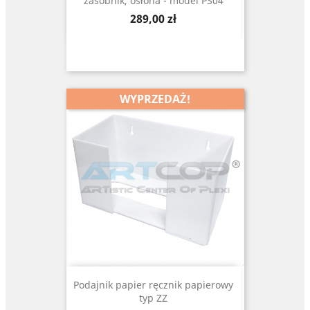
zasobnik, osłona - model PS04
Cena
289,00 zł
WYPRZEDAŻ!
Podajnik papier ręcznik papierowy
typ ZZ