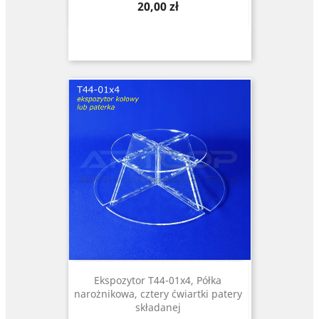
Cena
20,00 zł
Ekspozytor T44-01x4, Półka
narożnikowa, cztery ćwiartki patery
składanej