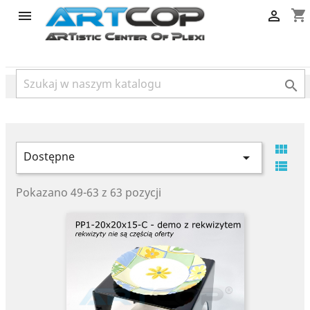
category
shopping_cart




Dostępne


Pokazano 49-63 z 63 pozycji