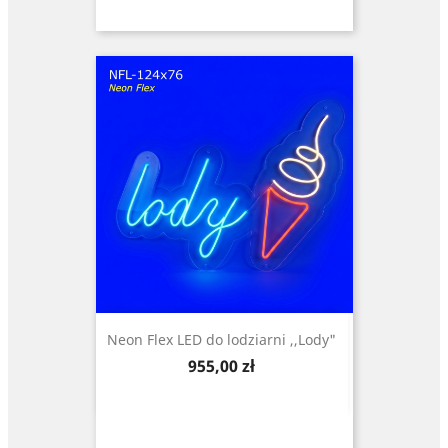
Neon Flex LED do lodziarni ,,Lody"
Cena
955,00 zł