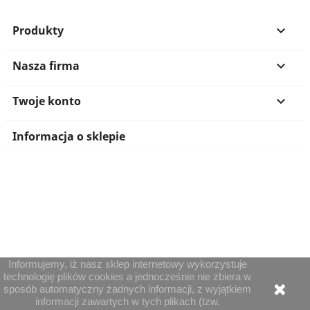
Produkty

Nasza firma

Twoje konto

Informacja o sklepie
Informujemy, iż nasz sklep internetowy wykorzystuje
technologię plików cookies a jednocześnie nie zbiera w
sposób automatyczny żadnych informacji, z wyjątkiem
informacji zawartych w tych plikach (tzw.