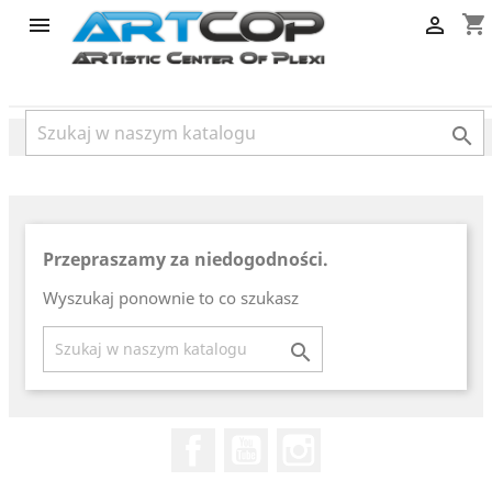
category
shopping_cart



Przepraszamy za niedogodności.
Wyszukaj ponownie to co szukasz

Facebook
YouTube
Instagram