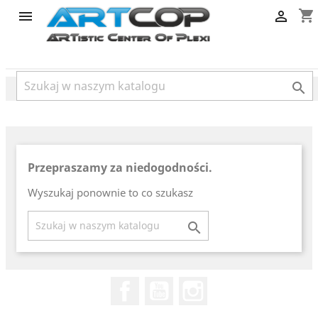
category
shopping_cart



Przepraszamy za niedogodności.
Wyszukaj ponownie to co szukasz

Facebook
YouTube
Instagram