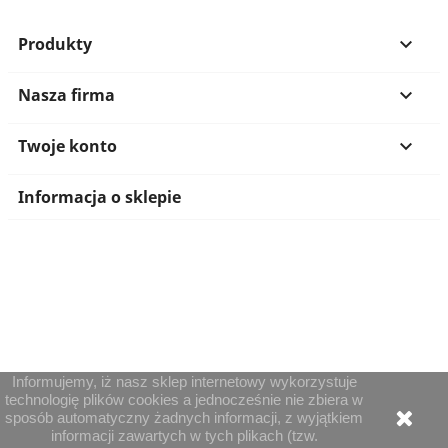
Produkty

Nasza firma

Twoje konto

Informacja o sklepie
Informujemy, iż nasz sklep internetowy wykorzystuje
technologię plików cookies a jednocześnie nie zbiera w
sposób automatyczny żadnych informacji, z wyjątkiem
informacji zawartych w tych plikach (tzw.